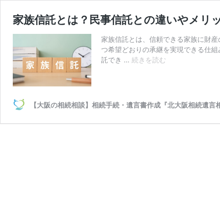
家族信託とは？民事信託との違いやメリ
家族信託とは、信頼できる家族に財産
つ希望どおりの承継を実現できる仕組
家
託でき …
続きを読む
族
信
託
と
【大阪の相続相談】相続手続・遺言書作成『北大阪相続遺言
は？
民
事
信
託
と
の
違
い
や
メ