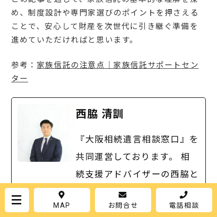
め、制度設計や専門家選びのポイントを押さえる
ことで、安心して財産を次世代に引き継ぐ準備を
進めていただければと思います。
参考：
家族信託の注意点｜家族信託サポートセン
ター
西脇 清訓
『大阪相続遺言相談窓口』を
共同運営しております。 相
続支援アドバイザーの西脇と
申します。 大阪・兵庫の関
MAP
お問合せ
電話相談
西エリアを中心に、相続相