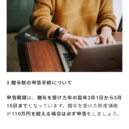
3.
贈与税の申告手続について
申告期限
は、
贈与を受けた年の翌年
2
月
1
日から
3
月
15
日まで
となっています。贈与を受けた財産価格
が
110
万円を超える場合は必ず申告
をしましょう。