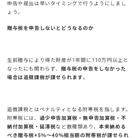
申告や提出は早いタイミングで行うようにしまし
ょう。
贈与税を申告しないとどうなるのか
生前贈与により得た財産が1年間に110万円以上と
なったにも関わらず、
贈与税の申告をしなかった
場合は
追徴課税
が課せられます
。
追徴課税とはペナルティとなる附帯税を指します。
附帯税には、
過少申告加算税・無申告加算税・不
納付加算税・延滞税
など数種類あり、
本来納める
べき贈与税
+5
％〜
40
％相当額の附帯税が課せられ