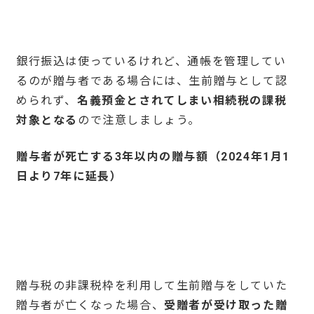
銀行振込は使っているけれど、通帳を管理してい
るのが贈与者である場合には、生前贈与として認
められず、
名義預金とされてしまい相続税の課税
対象となる
ので注意しましょう。
贈与者が死亡する
3
年以内の贈与額（
2024
年
1
月
1
日より
7
年に延長）
贈与税の非課税枠を利用して生前贈与をしていた
贈与者が亡くなった場合、
受贈者が受け取った贈