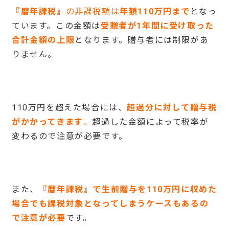
『暦年課税』
の非課税額は
年額
110
万円まで
となっ
ています。この金額は
受贈者が
1
年間に受け取った
合計金額の上限
となります。贈与者には制限があ
りません。
110万円を超えた場合には、
超過分に対して贈与税
がかかってきます
。
超過した金額によって税率が
変わるので注意が必要です。
また、
『暦年課税』で生前贈与を
110
万円に収めた
場合でも課税対象となってしまうケースもあるの
で注意が必要
です。