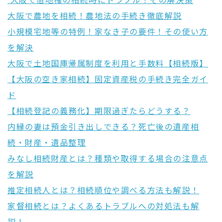
大阪で借地権の相続時にトラブル！その解決策
大阪で農地を相続！農地法の手続き徹底解説
小規模宅地等の特例！家なき子の要件！その使い方
を解決
大阪で土地国庫帰属制度を利用と手数料【相続版】
【大阪の空き家相続】固定資産税の手続き完全ガイ
ド
【相続登記の義務化】期限過ぎたらどうする？
内縁の妻は預金引き出しできる？死亡後の遺産相
続・財産・遺品整理
みなし相続財産とは？種類や取得する場合の注意点
を解説
推定相続人とは？相続順位や調べる方法も解説！
家督相続とは？よくあるトラブルへの対処法も解