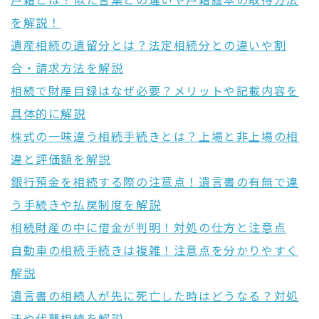
戸籍とは？似た言葉との違いや戸籍謄本の取得方法
を解説！
遺産相続の遺留分とは？法定相続分との違いや割
合・請求方法を解説
相続で財産目録はなぜ必要？メリットや記載内容を
具体的に解説
株式の一味違う相続手続きとは？上場と非上場の相
違と評価額を解説
銀行預金を相続する際の注意点！遺言書の有無で違
う手続きや払戻制度を解説
相続財産の中に借金が判明！対処の仕方と注意点
自動車の相続手続きは複雑！注意点を分かりやすく
解説
遺言書の相続人が先に死亡した時はどうなる？対処