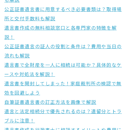
も解説
公正証書遺言書に用意するべき必要書類は？取得場
所と交付手数料も解説
遺言書作成の無料相談窓口と各専門家の特徴を解
説！
公正証書遺言の証人の役割と条件は？費用や当日の
流れも解説
遺言書で全財産を一人に相続は可能か？具体的なケ
ースや対処法を解説！
遺言書を開封してしまった！家庭裁判所の検認で無
効を回避しよう
自筆証書遺言書の訂正方法を画像で解説
遺言と法定相続分で優先されるのは？遺留分とトラ
ブルに注意！