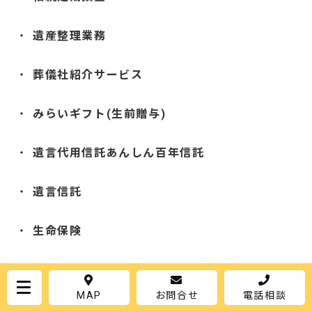
遺産整理業務
葬儀社紹介サービス
みらいギフト(生前贈与)
遺言代用信託あんしん百年信託
遺言信託
生命保険
MAP
お問合せ
電話相談
その中でも、
「相続定期預金」
は相続手続き完了