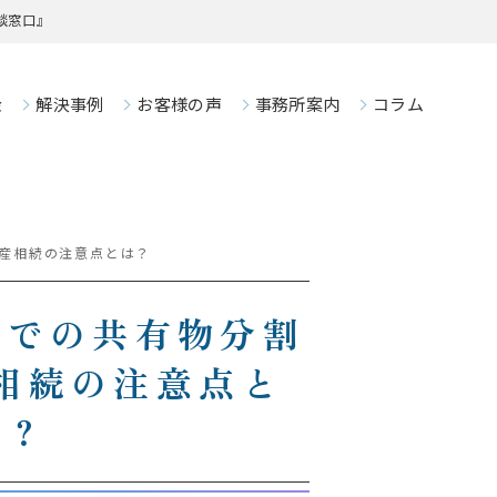
談窓口』
金
解決事例
お客様の声
事務所案内
コラム
産相続の注意点とは？
所での共有物分割
相続の注意点と
は？